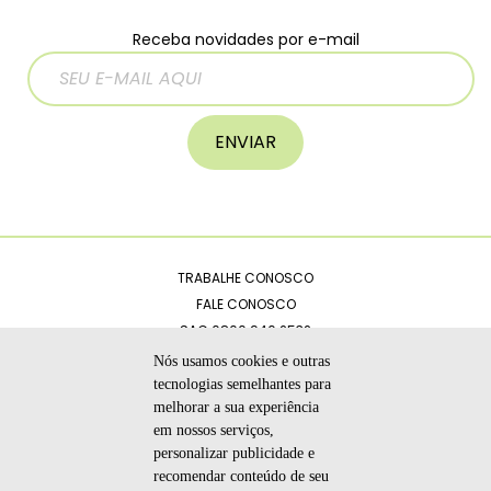
Receba novidades por e-mail
ENVIAR
TRABALHE CONOSCO
FALE CONOSCO
SAC 0800 940 2532
CATÁLOGOS
Nós usamos cookies e outras
POLÍTICA DE PRIVACIDADE
tecnologias semelhantes para
melhorar a sua experiência
CÓDIGO DE ÉTICA
em nossos serviços,
personalizar publicidade e
recomendar conteúdo de seu