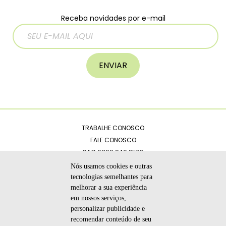
Receba novidades por e-mail
ENVIAR
TRABALHE CONOSCO
FALE CONOSCO
SAC 0800 940 2532
CATÁLOGOS
Nós usamos cookies e outras
POLÍTICA DE PRIVACIDADE
tecnologias semelhantes para
melhorar a sua experiência
CÓDIGO DE ÉTICA
em nossos serviços,
personalizar publicidade e
recomendar conteúdo de seu