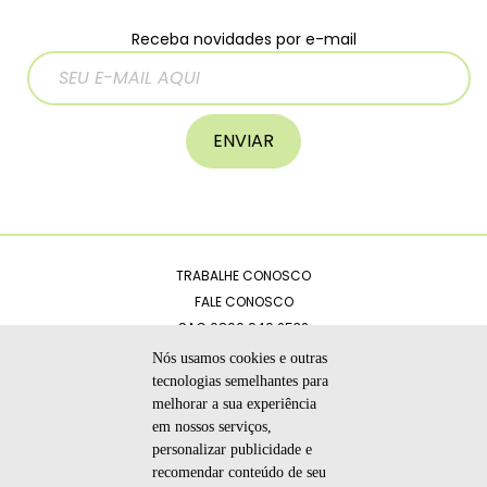
Receba novidades por e-mail
ENVIAR
TRABALHE CONOSCO
FALE CONOSCO
SAC 0800 940 2532
CATÁLOGOS
Nós usamos cookies e outras
POLÍTICA DE PRIVACIDADE
tecnologias semelhantes para
melhorar a sua experiência
CÓDIGO DE ÉTICA
em nossos serviços,
personalizar publicidade e
recomendar conteúdo de seu