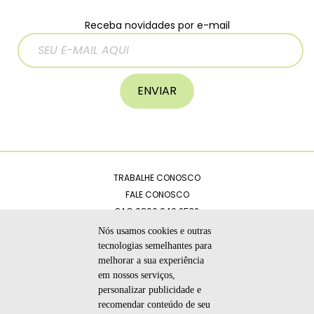
Receba novidades por e-mail
ENVIAR
TRABALHE CONOSCO
FALE CONOSCO
SAC 0800 940 2532
CATÁLOGOS
Nós usamos cookies e outras
POLÍTICA DE PRIVACIDADE
tecnologias semelhantes para
melhorar a sua experiência
CÓDIGO DE ÉTICA
em nossos serviços,
personalizar publicidade e
recomendar conteúdo de seu