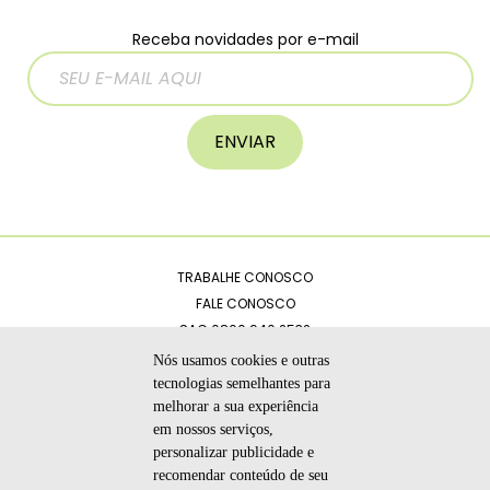
Receba novidades por e-mail
ENVIAR
TRABALHE CONOSCO
FALE CONOSCO
SAC 0800 940 2532
CATÁLOGOS
Nós usamos cookies e outras
POLÍTICA DE PRIVACIDADE
tecnologias semelhantes para
melhorar a sua experiência
CÓDIGO DE ÉTICA
em nossos serviços,
personalizar publicidade e
recomendar conteúdo de seu