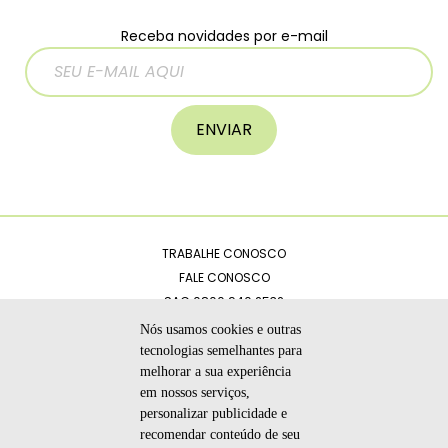
Receba novidades por e-mail
ENVIAR
TRABALHE CONOSCO
FALE CONOSCO
SAC 0800 940 2532
CATÁLOGOS
Nós usamos cookies e outras
POLÍTICA DE PRIVACIDADE
tecnologias semelhantes para
melhorar a sua experiência
CÓDIGO DE ÉTICA
em nossos serviços,
personalizar publicidade e
recomendar conteúdo de seu